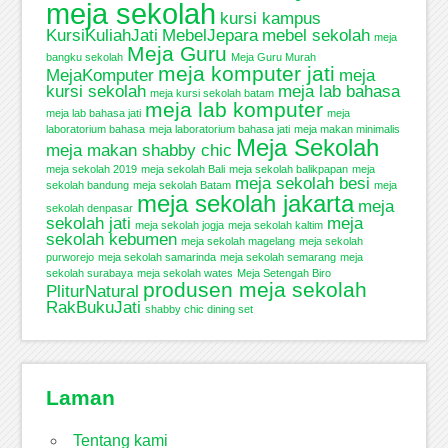
meja sekolah
kursi kampus
KursiKuliahJati
MebelJepara
mebel sekolah
meja
Meja Guru
bangku sekolah
Meja Guru Murah
meja komputer jati
MejaKomputer
meja
kursi sekolah
meja lab bahasa
meja kursi sekolah batam
meja lab komputer
meja lab bahasa jati
meja
laboratorium bahasa
meja laboratorium bahasa jati
meja makan minimalis
Meja Sekolah
meja makan shabby chic
meja sekolah 2019
meja sekolah Bali
meja sekolah balikpapan
meja
meja sekolah besi
sekolah bandung
meja sekolah Batam
meja
meja sekolah jakarta
meja
sekolah denpasar
sekolah jati
meja
meja sekolah jogja
meja sekolah kaltim
sekolah kebumen
meja sekolah magelang
meja sekolah
purworejo
meja sekolah samarinda
meja sekolah semarang
meja
sekolah surabaya
meja sekolah wates
Meja Setengah Biro
produsen meja sekolah
PliturNatural
RakBukuJati
shabby chic dining set
Laman
Tentang kami