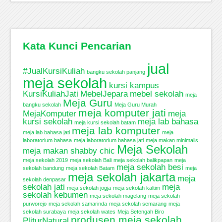
Kata Kunci Pencarian
jual
#JualKursiKuliah
bangku sekolah panjang
meja sekolah
kursi kampus
KursiKuliahJati
MebelJepara
mebel sekolah
meja
Meja Guru
bangku sekolah
Meja Guru Murah
meja komputer jati
MejaKomputer
meja
kursi sekolah
meja lab bahasa
meja kursi sekolah batam
meja lab komputer
meja lab bahasa jati
meja
laboratorium bahasa
meja laboratorium bahasa jati
meja makan minimalis
Meja Sekolah
meja makan shabby chic
meja sekolah 2019
meja sekolah Bali
meja sekolah balikpapan
meja
meja sekolah besi
sekolah bandung
meja sekolah Batam
meja
meja sekolah jakarta
meja
sekolah denpasar
sekolah jati
meja
meja sekolah jogja
meja sekolah kaltim
sekolah kebumen
meja sekolah magelang
meja sekolah
purworejo
meja sekolah samarinda
meja sekolah semarang
meja
sekolah surabaya
meja sekolah wates
Meja Setengah Biro
produsen meja sekolah
PliturNatural