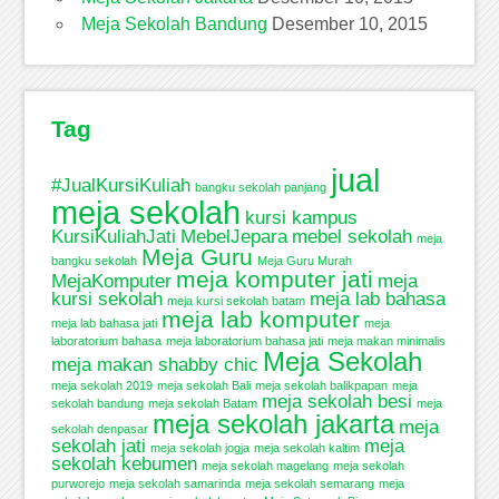
Meja Sekolah Bandung
Desember 10, 2015
Tag
jual
#JualKursiKuliah
bangku sekolah panjang
meja sekolah
kursi kampus
KursiKuliahJati
MebelJepara
mebel sekolah
meja
Meja Guru
bangku sekolah
Meja Guru Murah
meja komputer jati
MejaKomputer
meja
kursi sekolah
meja lab bahasa
meja kursi sekolah batam
meja lab komputer
meja lab bahasa jati
meja
laboratorium bahasa
meja laboratorium bahasa jati
meja makan minimalis
Meja Sekolah
meja makan shabby chic
meja sekolah 2019
meja sekolah Bali
meja sekolah balikpapan
meja
meja sekolah besi
sekolah bandung
meja sekolah Batam
meja
meja sekolah jakarta
meja
sekolah denpasar
sekolah jati
meja
meja sekolah jogja
meja sekolah kaltim
sekolah kebumen
meja sekolah magelang
meja sekolah
purworejo
meja sekolah samarinda
meja sekolah semarang
meja