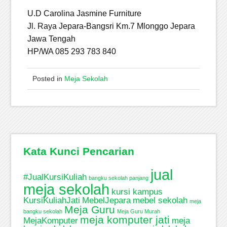
U.D Carolina Jasmine Furniture
Jl. Raya Jepara-Bangsri Km.7 Mlonggo Jepara
Jawa Tengah
HP/WA 085 293 783 840
Posted in
Meja Sekolah
Kata Kunci Pencarian
jual
#JualKursiKuliah
bangku sekolah panjang
meja sekolah
kursi kampus
KursiKuliahJati
MebelJepara
mebel sekolah
meja
Meja Guru
bangku sekolah
Meja Guru Murah
meja komputer jati
MejaKomputer
meja