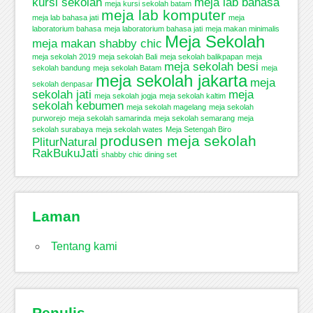
kursi sekolah
meja lab bahasa
meja kursi sekolah batam
meja lab komputer
meja lab bahasa jati
meja
laboratorium bahasa
meja laboratorium bahasa jati
meja makan minimalis
Meja Sekolah
meja makan shabby chic
meja sekolah 2019
meja sekolah Bali
meja sekolah balikpapan
meja
meja sekolah besi
sekolah bandung
meja sekolah Batam
meja
meja sekolah jakarta
meja
sekolah denpasar
sekolah jati
meja
meja sekolah jogja
meja sekolah kaltim
sekolah kebumen
meja sekolah magelang
meja sekolah
purworejo
meja sekolah samarinda
meja sekolah semarang
meja
sekolah surabaya
meja sekolah wates
Meja Setengah Biro
produsen meja sekolah
PliturNatural
RakBukuJati
shabby chic dining set
Laman
Tentang kami
Penulis