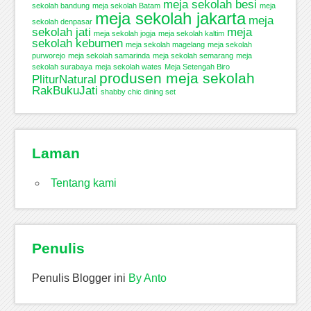
meja sekolah besi
sekolah bandung
meja sekolah Batam
meja
meja sekolah jakarta
meja
sekolah denpasar
sekolah jati
meja
meja sekolah jogja
meja sekolah kaltim
sekolah kebumen
meja sekolah magelang
meja sekolah
purworejo
meja sekolah samarinda
meja sekolah semarang
meja
sekolah surabaya
meja sekolah wates
Meja Setengah Biro
produsen meja sekolah
PliturNatural
RakBukuJati
shabby chic dining set
Laman
Tentang kami
Penulis
Penulis Blogger ini
By Anto