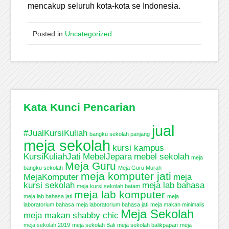
mencakup seluruh kota-kota se Indonesia.
Posted in
Uncategorized
Kata Kunci Pencarian
jual
#JualKursiKuliah
bangku sekolah panjang
meja sekolah
kursi kampus
KursiKuliahJati
MebelJepara
mebel sekolah
meja
Meja Guru
bangku sekolah
Meja Guru Murah
meja komputer jati
MejaKomputer
meja
kursi sekolah
meja lab bahasa
meja kursi sekolah batam
meja lab komputer
meja lab bahasa jati
meja
laboratorium bahasa
meja laboratorium bahasa jati
meja makan minimalis
Meja Sekolah
meja makan shabby chic
meja sekolah 2019
meja sekolah Bali
meja sekolah balikpapan
meja