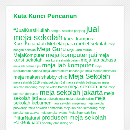
Kata Kunci Pencarian
jual
#JualKursiKuliah
bangku sekolah panjang
meja sekolah
kursi kampus
KursiKuliahJati
MebelJepara
mebel sekolah
meja
Meja Guru
bangku sekolah
Meja Guru Murah
meja komputer jati
MejaKomputer
meja
kursi sekolah
meja lab bahasa
meja kursi sekolah batam
meja lab komputer
meja lab bahasa jati
meja
laboratorium bahasa
meja laboratorium bahasa jati
meja makan minimalis
Meja Sekolah
meja makan shabby chic
meja sekolah 2019
meja sekolah Bali
meja sekolah balikpapan
meja
meja sekolah besi
sekolah bandung
meja sekolah Batam
meja
meja sekolah jakarta
meja
sekolah denpasar
sekolah jati
meja
meja sekolah jogja
meja sekolah kaltim
sekolah kebumen
meja sekolah magelang
meja sekolah
purworejo
meja sekolah samarinda
meja sekolah semarang
meja
sekolah surabaya
meja sekolah wates
Meja Setengah Biro
produsen meja sekolah
PliturNatural
RakBukuJati
shabby chic dining set