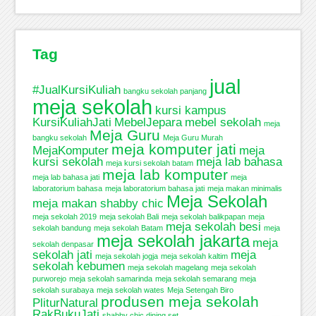
Tag
jual
#JualKursiKuliah
bangku sekolah panjang
meja sekolah
kursi kampus
KursiKuliahJati
MebelJepara
mebel sekolah
meja
Meja Guru
bangku sekolah
Meja Guru Murah
meja komputer jati
MejaKomputer
meja
kursi sekolah
meja lab bahasa
meja kursi sekolah batam
meja lab komputer
meja lab bahasa jati
meja
laboratorium bahasa
meja laboratorium bahasa jati
meja makan minimalis
Meja Sekolah
meja makan shabby chic
meja sekolah 2019
meja sekolah Bali
meja sekolah balikpapan
meja
meja sekolah besi
sekolah bandung
meja sekolah Batam
meja
meja sekolah jakarta
meja
sekolah denpasar
sekolah jati
meja
meja sekolah jogja
meja sekolah kaltim
sekolah kebumen
meja sekolah magelang
meja sekolah
purworejo
meja sekolah samarinda
meja sekolah semarang
meja
sekolah surabaya
meja sekolah wates
Meja Setengah Biro
produsen meja sekolah
PliturNatural
RakBukuJati
shabby chic dining set