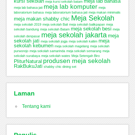
kursi sekolah
meja lab bahasa
meja kursi sekolah batam
meja lab komputer
meja lab bahasa jati
meja
laboratorium bahasa
meja laboratorium bahasa jati
meja makan minimalis
Meja Sekolah
meja makan shabby chic
meja sekolah 2019
meja sekolah Bali
meja sekolah balikpapan
meja
meja sekolah besi
sekolah bandung
meja sekolah Batam
meja
meja sekolah jakarta
meja
sekolah denpasar
sekolah jati
meja
meja sekolah jogja
meja sekolah kaltim
sekolah kebumen
meja sekolah magelang
meja sekolah
purworejo
meja sekolah samarinda
meja sekolah semarang
meja
sekolah surabaya
meja sekolah wates
Meja Setengah Biro
produsen meja sekolah
PliturNatural
RakBukuJati
shabby chic dining set
Laman
Tentang kami
Penulis