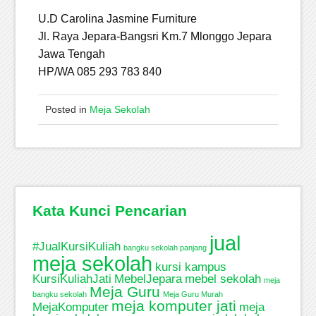
U.D Carolina Jasmine Furniture
Jl. Raya Jepara-Bangsri Km.7 Mlonggo Jepara
Jawa Tengah
HP/WA 085 293 783 840
Posted in
Meja Sekolah
Kata Kunci Pencarian
jual
#JualKursiKuliah
bangku sekolah panjang
meja sekolah
kursi kampus
KursiKuliahJati
MebelJepara
mebel sekolah
meja
Meja Guru
bangku sekolah
Meja Guru Murah
meja komputer jati
MejaKomputer
meja