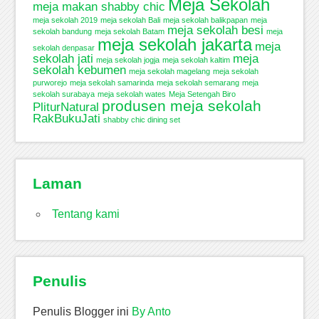
Meja Sekolah
meja makan shabby chic
meja sekolah 2019
meja sekolah Bali
meja sekolah balikpapan
meja
meja sekolah besi
sekolah bandung
meja sekolah Batam
meja
meja sekolah jakarta
meja
sekolah denpasar
sekolah jati
meja
meja sekolah jogja
meja sekolah kaltim
sekolah kebumen
meja sekolah magelang
meja sekolah
purworejo
meja sekolah samarinda
meja sekolah semarang
meja
sekolah surabaya
meja sekolah wates
Meja Setengah Biro
produsen meja sekolah
PliturNatural
RakBukuJati
shabby chic dining set
Laman
Tentang kami
Penulis
Penulis Blogger ini
By Anto