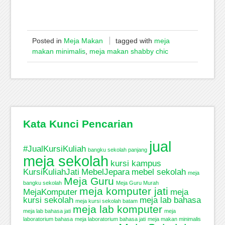
Posted in
Meja Makan
tagged with
meja
makan minimalis
,
meja makan shabby chic
Kata Kunci Pencarian
jual
#JualKursiKuliah
bangku sekolah panjang
meja sekolah
kursi kampus
KursiKuliahJati
MebelJepara
mebel sekolah
meja
Meja Guru
bangku sekolah
Meja Guru Murah
meja komputer jati
MejaKomputer
meja
kursi sekolah
meja lab bahasa
meja kursi sekolah batam
meja lab komputer
meja lab bahasa jati
meja
laboratorium bahasa
meja laboratorium bahasa jati
meja makan minimalis