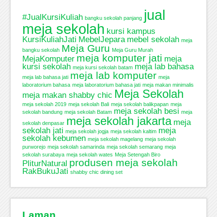
jual
#JualKursiKuliah
bangku sekolah panjang
meja sekolah
kursi kampus
KursiKuliahJati
MebelJepara
mebel sekolah
meja
Meja Guru
bangku sekolah
Meja Guru Murah
meja komputer jati
MejaKomputer
meja
kursi sekolah
meja lab bahasa
meja kursi sekolah batam
meja lab komputer
meja lab bahasa jati
meja
laboratorium bahasa
meja laboratorium bahasa jati
meja makan minimalis
Meja Sekolah
meja makan shabby chic
meja sekolah 2019
meja sekolah Bali
meja sekolah balikpapan
meja
meja sekolah besi
sekolah bandung
meja sekolah Batam
meja
meja sekolah jakarta
meja
sekolah denpasar
sekolah jati
meja
meja sekolah jogja
meja sekolah kaltim
sekolah kebumen
meja sekolah magelang
meja sekolah
purworejo
meja sekolah samarinda
meja sekolah semarang
meja
sekolah surabaya
meja sekolah wates
Meja Setengah Biro
produsen meja sekolah
PliturNatural
RakBukuJati
shabby chic dining set
Laman