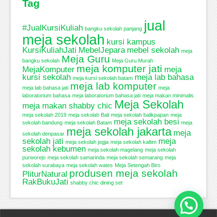
Tag
jual
#JualKursiKuliah
bangku sekolah panjang
meja sekolah
kursi kampus
KursiKuliahJati
MebelJepara
mebel sekolah
meja
Meja Guru
bangku sekolah
Meja Guru Murah
meja komputer jati
MejaKomputer
meja
kursi sekolah
meja lab bahasa
meja kursi sekolah batam
meja lab komputer
meja lab bahasa jati
meja
laboratorium bahasa
meja laboratorium bahasa jati
meja makan minimalis
Meja Sekolah
meja makan shabby chic
meja sekolah 2019
meja sekolah Bali
meja sekolah balikpapan
meja
meja sekolah besi
sekolah bandung
meja sekolah Batam
meja
meja sekolah jakarta
meja
sekolah denpasar
sekolah jati
meja
meja sekolah jogja
meja sekolah kaltim
sekolah kebumen
meja sekolah magelang
meja sekolah
purworejo
meja sekolah samarinda
meja sekolah semarang
meja
sekolah surabaya
meja sekolah wates
Meja Setengah Biro
produsen meja sekolah
PliturNatural
RakBukuJati
shabby chic dining set