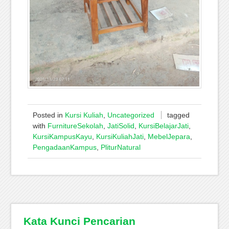
Posted in
Kursi Kuliah
,
Uncategorized
tagged
with
FurnitureSekolah
,
JatiSolid
,
KursiBelajarJati
,
KursiKampusKayu
,
KursiKuliahJati
,
MebelJepara
,
PengadaanKampus
,
PliturNatural
Kata Kunci Pencarian