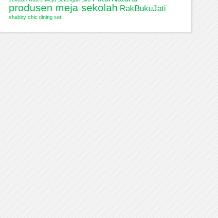
produsen meja sekolah
RakBukuJati
shabby chic dining set