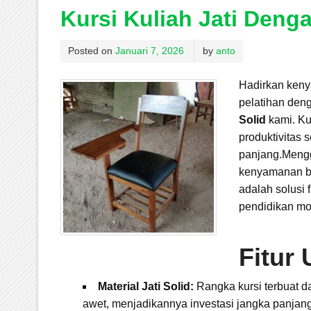
Kursi Kuliah Jati Deng
Posted on
Januari 7, 2026
by
anto
Hadirkan keny
pelatihan den
Solid
kami. Ku
produktivitas 
panjang.Mengg
kenyamanan bant
adalah solusi 
pendidikan mo
Fitur
Material Jati Solid:
Rangka kursi terbuat da
awet, menjadikannya investasi jangka panjan