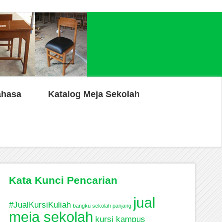
ahasa
Katalog Meja Sekolah
Kata Kunci Pencarian
jual
#JualKursiKuliah
bangku sekolah panjang
meja sekolah
kursi kampus