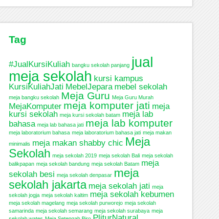
Tag
jual
#JualKursiKuliah
bangku sekolah panjang
meja sekolah
kursi kampus
KursiKuliahJati
MebelJepara
mebel sekolah
Meja Guru
meja bangku sekolah
Meja Guru Murah
meja komputer jati
MejaKomputer
meja
kursi sekolah
meja lab
meja kursi sekolah batam
meja lab komputer
bahasa
meja lab bahasa jati
meja laboratorium bahasa
meja laboratorium bahasa jati
meja makan
Meja
meja makan shabby chic
minimalis
Sekolah
meja sekolah 2019
meja sekolah Bali
meja sekolah
meja
balikpapan
meja sekolah bandung
meja sekolah Batam
meja
sekolah besi
meja sekolah denpasar
sekolah jakarta
meja sekolah jati
meja
meja sekolah kebumen
sekolah jogja
meja sekolah kaltim
meja sekolah magelang
meja sekolah purworejo
meja sekolah
samarinda
meja sekolah semarang
meja sekolah surabaya
meja
PliturNatural
sekolah wates
Meja Setengah Biro