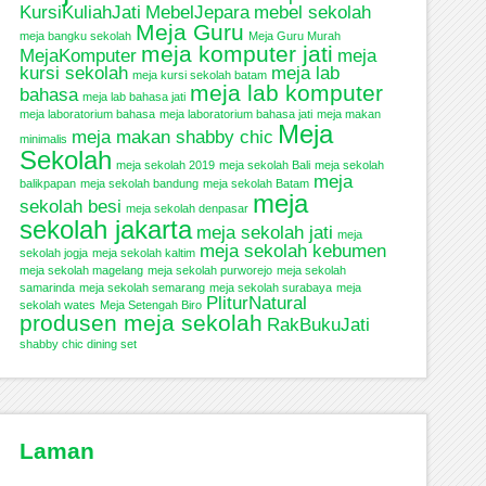
KursiKuliahJati
MebelJepara
mebel sekolah
Meja Guru
meja bangku sekolah
Meja Guru Murah
meja komputer jati
MejaKomputer
meja
kursi sekolah
meja lab
meja kursi sekolah batam
meja lab komputer
bahasa
meja lab bahasa jati
meja laboratorium bahasa
meja laboratorium bahasa jati
meja makan
Meja
meja makan shabby chic
minimalis
Sekolah
meja sekolah 2019
meja sekolah Bali
meja sekolah
meja
balikpapan
meja sekolah bandung
meja sekolah Batam
meja
sekolah besi
meja sekolah denpasar
sekolah jakarta
meja sekolah jati
meja
meja sekolah kebumen
sekolah jogja
meja sekolah kaltim
meja sekolah magelang
meja sekolah purworejo
meja sekolah
samarinda
meja sekolah semarang
meja sekolah surabaya
meja
PliturNatural
sekolah wates
Meja Setengah Biro
produsen meja sekolah
RakBukuJati
shabby chic dining set
Laman