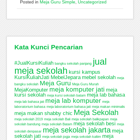
Posted in
Meja Guru Simple
,
Uncategorized
Kata Kunci Pencarian
jual
#JualKursiKuliah
bangku sekolah panjang
meja sekolah
kursi kampus
KursiKuliahJati
MebelJepara
mebel sekolah
meja
Meja Guru
bangku sekolah
Meja Guru Murah
meja komputer jati
MejaKomputer
meja
kursi sekolah
meja lab bahasa
meja kursi sekolah batam
meja lab komputer
meja lab bahasa jati
meja
laboratorium bahasa
meja laboratorium bahasa jati
meja makan minimalis
Meja Sekolah
meja makan shabby chic
meja sekolah 2019
meja sekolah Bali
meja sekolah balikpapan
meja
meja sekolah besi
sekolah bandung
meja sekolah Batam
meja
meja sekolah jakarta
meja
sekolah denpasar
sekolah jati
meja
meja sekolah jogja
meja sekolah kaltim