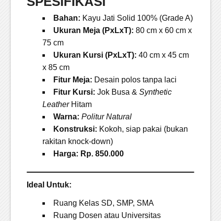
SPESIFIKASI
Bahan:
Kayu Jati Solid 100% (Grade A)
Ukuran Meja (PxLxT):
80 cm x 60 cm x
75 cm
Ukuran Kursi (PxLxT):
40 cm x 45 cm
x 85 cm
Fitur Meja:
Desain polos tanpa laci
Fitur Kursi:
Jok Busa &
Synthetic
Leather
Hitam
Warna:
Politur Natural
Konstruksi:
Kokoh, siap pakai (bukan
rakitan knock-down)
Harga: Rp. 850.000
Ideal Untuk:
Ruang Kelas SD, SMP, SMA
Ruang Dosen atau Universitas