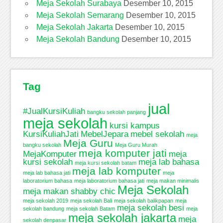
Meja Sekolah Surabaya
Desember 10, 2015
Meja Sekolah Semarang
Desember 10, 2015
Meja Sekolah Jakarta
Desember 10, 2015
Meja Sekolah Bandung
Desember 10, 2015
Tag
jual
#JualKursiKuliah
bangku sekolah panjang
meja sekolah
kursi kampus
KursiKuliahJati
MebelJepara
mebel sekolah
meja
Meja Guru
bangku sekolah
Meja Guru Murah
meja komputer jati
MejaKomputer
meja
kursi sekolah
meja lab bahasa
meja kursi sekolah batam
meja lab komputer
meja lab bahasa jati
meja
laboratorium bahasa
meja laboratorium bahasa jati
meja makan minimalis
Meja Sekolah
meja makan shabby chic
meja sekolah 2019
meja sekolah Bali
meja sekolah balikpapan
meja
meja sekolah besi
sekolah bandung
meja sekolah Batam
meja
meja sekolah jakarta
meja
sekolah denpasar