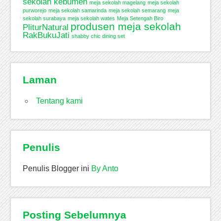
sekolah kebumen
meja sekolah magelang
meja sekolah
purworejo
meja sekolah samarinda
meja sekolah semarang
meja
sekolah surabaya
meja sekolah wates
Meja Setengah Biro
produsen meja sekolah
PliturNatural
RakBukuJati
shabby chic dining set
Laman
Tentang kami
Penulis
Penulis Blogger ini
By Anto
Posting Sebelumnya