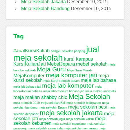
Meja Sekolah Jakarta
Desember 10, 2015
Meja Sekolah Bandung
Desember 10, 2015
Tag
jual
#JualKursiKuliah
bangku sekolah panjang
meja sekolah
kursi kampus
KursiKuliahJati
MebelJepara
mebel sekolah
meja
Meja Guru
bangku sekolah
Meja Guru Murah
meja komputer jati
MejaKomputer
meja
kursi sekolah
meja lab bahasa
meja kursi sekolah batam
meja lab komputer
meja lab bahasa jati
meja
laboratorium bahasa
meja laboratorium bahasa jati
meja makan minimalis
Meja Sekolah
meja makan shabby chic
meja sekolah 2019
meja sekolah Bali
meja sekolah balikpapan
meja
meja sekolah besi
sekolah bandung
meja sekolah Batam
meja
meja sekolah jakarta
meja
sekolah denpasar
sekolah jati
meja
meja sekolah jogja
meja sekolah kaltim
sekolah kebumen
meja sekolah magelang
meja sekolah
purworejo
meja sekolah samarinda
meja sekolah semarang
meja