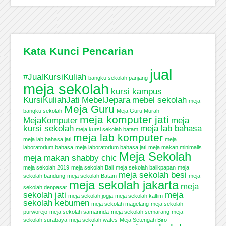
Kata Kunci Pencarian
jual
#JualKursiKuliah
bangku sekolah panjang
meja sekolah
kursi kampus
KursiKuliahJati
MebelJepara
mebel sekolah
meja
Meja Guru
bangku sekolah
Meja Guru Murah
meja komputer jati
MejaKomputer
meja
kursi sekolah
meja lab bahasa
meja kursi sekolah batam
meja lab komputer
meja lab bahasa jati
meja
laboratorium bahasa
meja laboratorium bahasa jati
meja makan minimalis
Meja Sekolah
meja makan shabby chic
meja sekolah 2019
meja sekolah Bali
meja sekolah balikpapan
meja
meja sekolah besi
sekolah bandung
meja sekolah Batam
meja
meja sekolah jakarta
meja
sekolah denpasar
sekolah jati
meja
meja sekolah jogja
meja sekolah kaltim
sekolah kebumen
meja sekolah magelang
meja sekolah
purworejo
meja sekolah samarinda
meja sekolah semarang
meja
sekolah surabaya
meja sekolah wates
Meja Setengah Biro