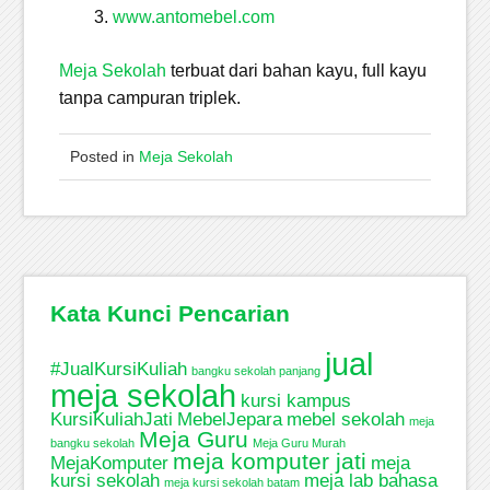
www.antomebel.com
Meja Sekolah
terbuat dari bahan kayu, full kayu
tanpa campuran triplek.
Posted in
Meja Sekolah
Kata Kunci Pencarian
jual
#JualKursiKuliah
bangku sekolah panjang
meja sekolah
kursi kampus
KursiKuliahJati
MebelJepara
mebel sekolah
meja
Meja Guru
bangku sekolah
Meja Guru Murah
meja komputer jati
MejaKomputer
meja
kursi sekolah
meja lab bahasa
meja kursi sekolah batam