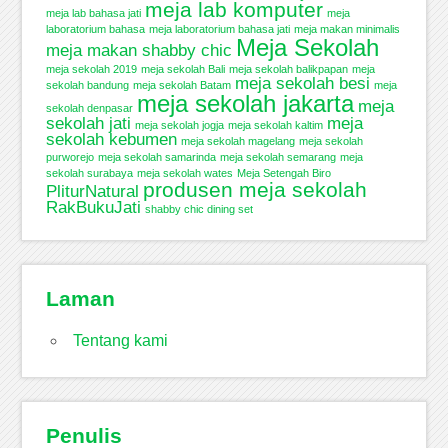
meja lab komputer
meja lab bahasa jati
meja
laboratorium bahasa
meja laboratorium bahasa jati
meja makan minimalis
Meja Sekolah
meja makan shabby chic
meja sekolah 2019
meja sekolah Bali
meja sekolah balikpapan
meja
meja sekolah besi
sekolah bandung
meja sekolah Batam
meja
meja sekolah jakarta
meja
sekolah denpasar
sekolah jati
meja
meja sekolah jogja
meja sekolah kaltim
sekolah kebumen
meja sekolah magelang
meja sekolah
purworejo
meja sekolah samarinda
meja sekolah semarang
meja
sekolah surabaya
meja sekolah wates
Meja Setengah Biro
produsen meja sekolah
PliturNatural
RakBukuJati
shabby chic dining set
Laman
Tentang kami
Penulis