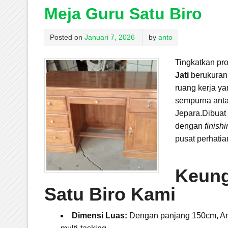
Meja Guru Satu Biro
Posted on
Januari 7, 2026
by
anto
Tingkatkan pr
Jati
berukuran 
ruang kerja ya
sempurna antar
Jepara.Dibuat 
dengan
finish
pusat perhatia
Keung
Satu Biro Kami
Dimensi Luas:
Dengan panjang 150cm, And