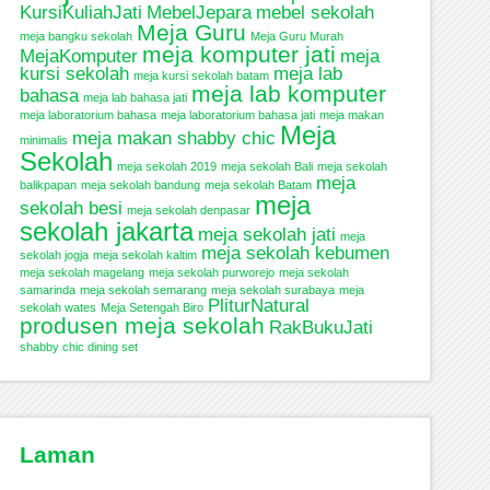
KursiKuliahJati
MebelJepara
mebel sekolah
Meja Guru
meja bangku sekolah
Meja Guru Murah
meja komputer jati
MejaKomputer
meja
kursi sekolah
meja lab
meja kursi sekolah batam
meja lab komputer
bahasa
meja lab bahasa jati
meja laboratorium bahasa
meja laboratorium bahasa jati
meja makan
Meja
meja makan shabby chic
minimalis
Sekolah
meja sekolah 2019
meja sekolah Bali
meja sekolah
meja
balikpapan
meja sekolah bandung
meja sekolah Batam
meja
sekolah besi
meja sekolah denpasar
sekolah jakarta
meja sekolah jati
meja
meja sekolah kebumen
sekolah jogja
meja sekolah kaltim
meja sekolah magelang
meja sekolah purworejo
meja sekolah
samarinda
meja sekolah semarang
meja sekolah surabaya
meja
PliturNatural
sekolah wates
Meja Setengah Biro
produsen meja sekolah
RakBukuJati
shabby chic dining set
Laman