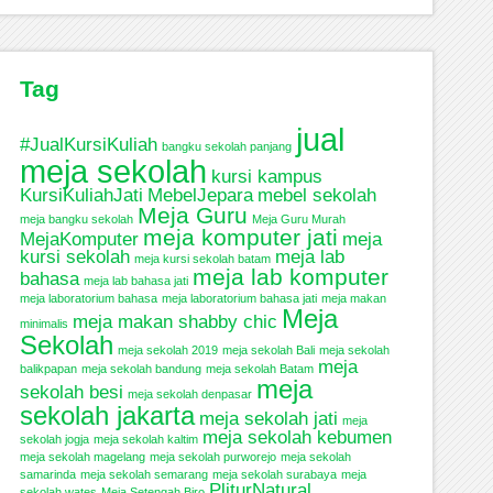
Tag
jual
#JualKursiKuliah
bangku sekolah panjang
meja sekolah
kursi kampus
KursiKuliahJati
MebelJepara
mebel sekolah
Meja Guru
meja bangku sekolah
Meja Guru Murah
meja komputer jati
MejaKomputer
meja
kursi sekolah
meja lab
meja kursi sekolah batam
meja lab komputer
bahasa
meja lab bahasa jati
meja laboratorium bahasa
meja laboratorium bahasa jati
meja makan
Meja
meja makan shabby chic
minimalis
Sekolah
meja sekolah 2019
meja sekolah Bali
meja sekolah
meja
balikpapan
meja sekolah bandung
meja sekolah Batam
meja
sekolah besi
meja sekolah denpasar
sekolah jakarta
meja sekolah jati
meja
meja sekolah kebumen
sekolah jogja
meja sekolah kaltim
meja sekolah magelang
meja sekolah purworejo
meja sekolah
samarinda
meja sekolah semarang
meja sekolah surabaya
meja
PliturNatural
sekolah wates
Meja Setengah Biro