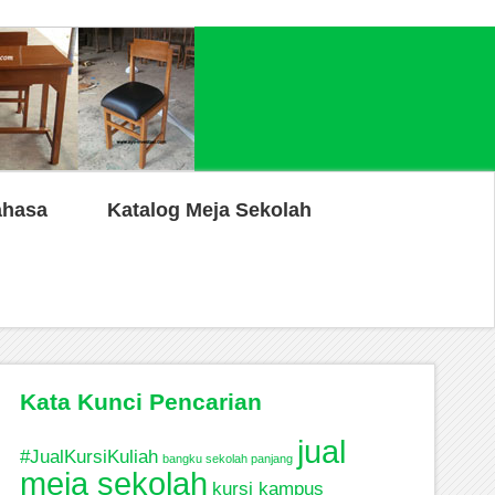
ahasa
Katalog Meja Sekolah
Kata Kunci Pencarian
jual
#JualKursiKuliah
bangku sekolah panjang
meja sekolah
kursi kampus